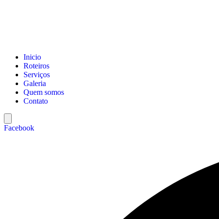
Inicio
Roteiros
Serviços
Galeria
Quem somos
Contato
Menu
de
Facebook
alternância
de
hambúrguer