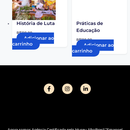
História de Luta
Práticas de
Educação
R$
110,00
Adicionar ao
R$
110,00
carrinho
Adicionar ao
carrinho
Agora somos Agência Certificada pelo Museu AfroBrasil “Emanoel