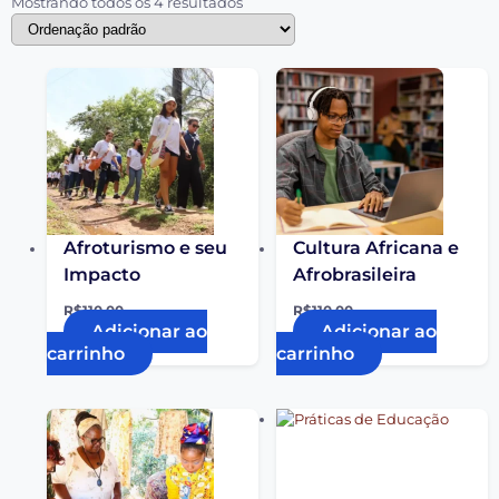
Mostrando todos os 4 resultados
Afroturismo e seu
Cultura Africana e
Impacto
Afrobrasileira
R$
110,00
R$
110,00
Adicionar ao
Adicionar ao
carrinho
carrinho