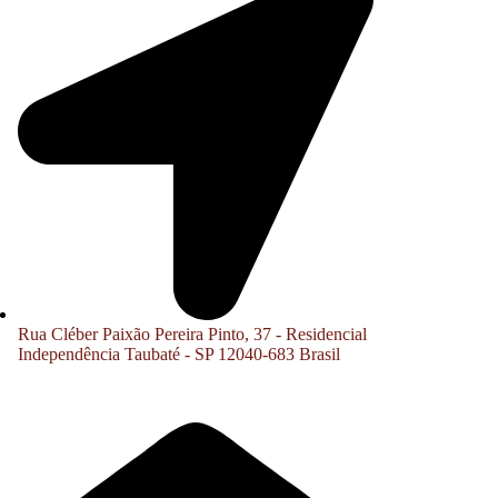
Rua Cléber Paixão Pereira Pinto, 37 - Residencial
Independência Taubaté - SP 12040-683 Brasil