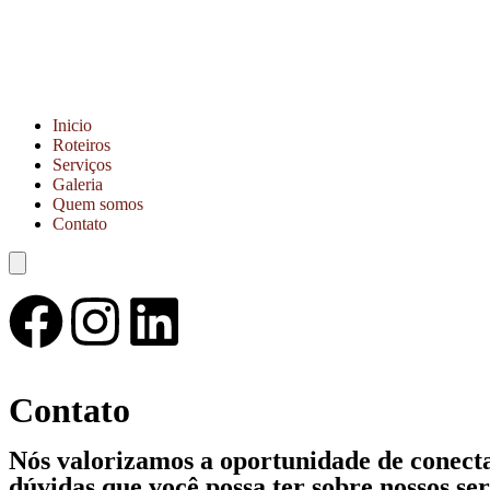
Inicio
Roteiros
Serviços
Galeria
Quem somos
Contato
Menu de alternância de hambúrguer
Contato
Nós valorizamos a oportunidade de conecta
dúvidas que você possa ter sobre nossos ser